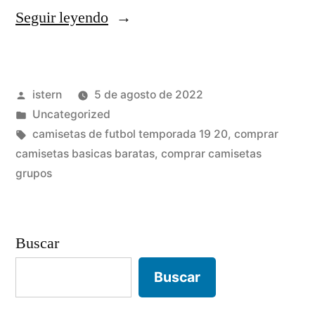
«equipaciones
Seguir leyendo
de
futbol
Publicado
istern
5 de agosto de 2022
guapas»
por
Publicado
Uncategorized
en
Etiquetas:
camisetas de futbol temporada 19 20
,
comprar
camisetas basicas baratas
,
comprar camisetas
grupos
Buscar
Buscar