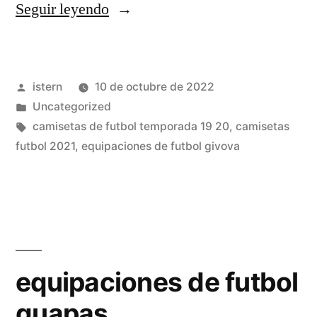
«camiseta
Seguir leyendo
athletic
tailandia»
Publicado
istern
10 de octubre de 2022
por
Publicado
Uncategorized
en
Etiquetas:
camisetas de futbol temporada 19 20
,
camisetas
futbol 2021
,
equipaciones de futbol givova
equipaciones de futbol
guapas