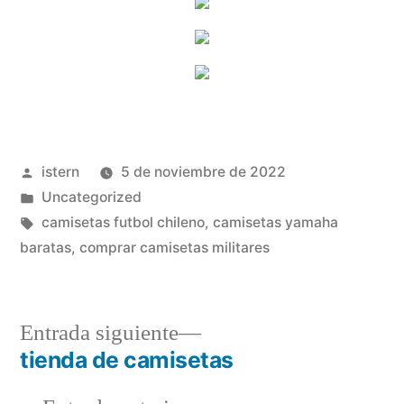
Publicado
istern
5 de noviembre de 2022
por
Publicado
Uncategorized
en
Etiquetas:
camisetas futbol chileno
,
camisetas yamaha
baratas
,
comprar camisetas militares
Entrada
Entrada siguiente
siguiente:
tienda de camisetas
Navegación