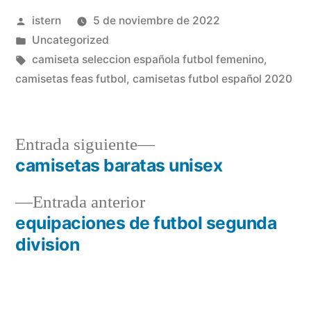
Publicado
istern
5 de noviembre de 2022
por
Publicado
Uncategorized
en
Etiquetas:
camiseta seleccion española futbol femenino
,
camisetas feas futbol
,
camisetas futbol español 2020
Entrada
Entrada siguiente
siguiente:
camisetas baratas unisex
Navegación
Entrada
Entrada anterior
de
anterior:
equipaciones de futbol segunda
entradas
division