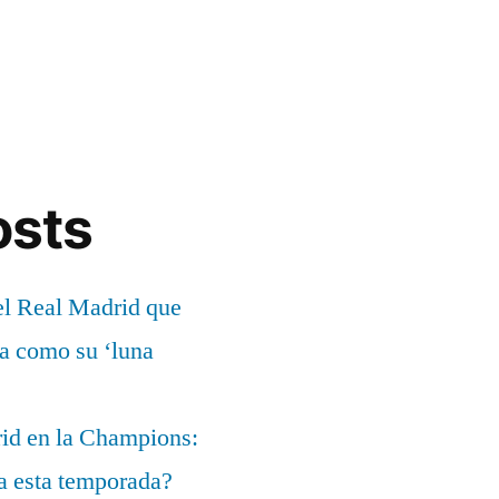
osts
el Real Madrid que
ía como su ‘luna
rid en la Champions:
a esta temporada?