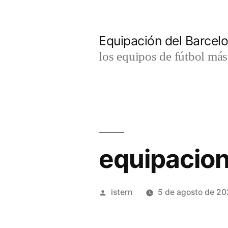
Saltar
al
Equipación del Barce
contenido
los equipos de fútbol má
equipacion
Publicado
istern
5 de agosto de 2
por