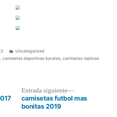
Publicado
22
Uncategorized
en
e
,
camisetas deportivas baratas
,
camisetas replicas
a
Entrada
Entrada siguiente
r:
siguiente:
2017
camisetas futbol mas
bonitas 2019