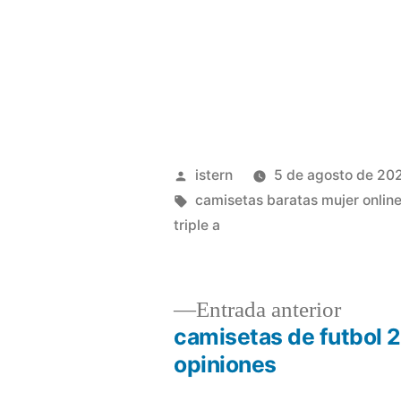
Publicado
istern
5 de agosto de 20
por
Etiquetas:
camisetas baratas mujer onlin
triple a
Entrad
Entrada anterior
anterio
camisetas de futbol 
Navegación
opiniones