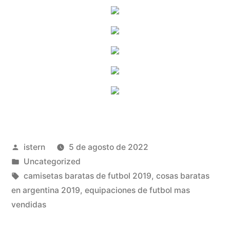
Publicado
istern
5 de agosto de 2022
por
Publicado
Uncategorized
en
Etiquetas:
camisetas baratas de futbol 2019
,
cosas baratas
en argentina 2019
,
equipaciones de futbol mas
vendidas