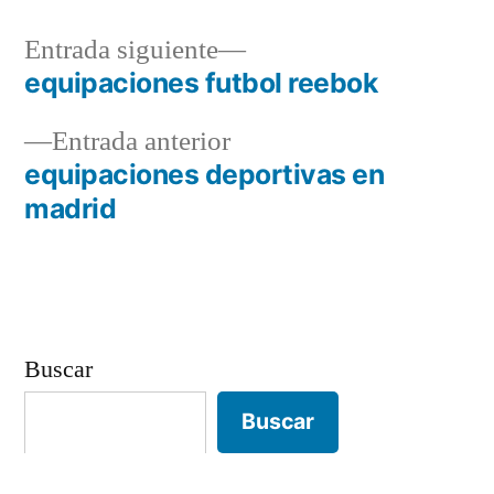
Entrada
Entrada siguiente
siguiente:
equipaciones futbol reebok
Navegación
Entrada
Entrada anterior
de
anterior:
equipaciones deportivas en
entradas
madrid
Buscar
Buscar