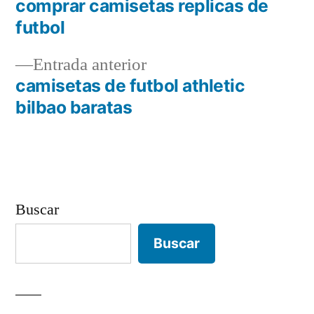
siguiente:
comprar camisetas replicas de
Navegación
futbol
de
Entrada
Entrada anterior
entradas
anterior:
camisetas de futbol athletic
bilbao baratas
Buscar
Buscar