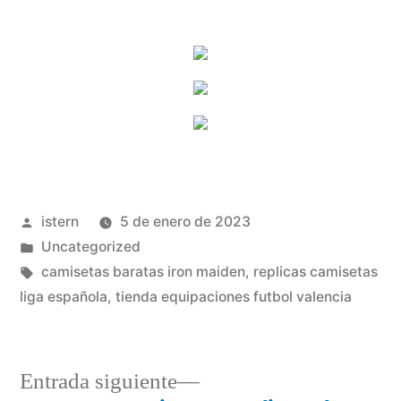
Publicado
istern
5 de enero de 2023
por
Publicado
Uncategorized
en
Etiquetas:
camisetas baratas iron maiden
,
replicas camisetas
liga española
,
tienda equipaciones futbol valencia
Entrada
Entrada siguiente