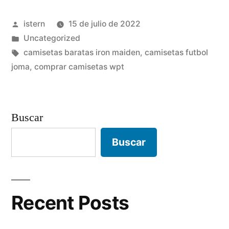
Publicado
istern
15 de julio de 2022
por
Publicado
Uncategorized
en
Etiquetas:
camisetas baratas iron maiden
,
camisetas futbol
joma
,
comprar camisetas wpt
Buscar
Buscar
Recent Posts