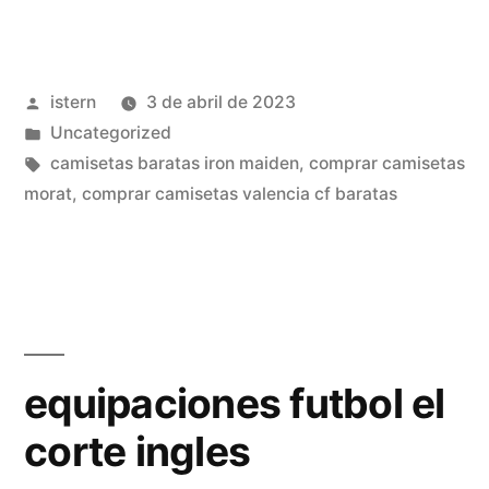
de
futbol
Publicado
istern
3 de abril de 2023
mandar
por
Publicado
Uncategorized
hacer»
en
Etiquetas:
camisetas baratas iron maiden
,
comprar camisetas
morat
,
comprar camisetas valencia cf baratas
equipaciones futbol el
corte ingles