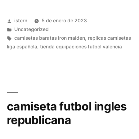
el
Publicado
istern
5 de enero de 2023
corte
por
Publicado
Uncategorized
ingles»
en
Etiquetas:
camisetas baratas iron maiden
,
replicas camisetas
liga española
,
tienda equipaciones futbol valencia
camiseta futbol ingles
republicana