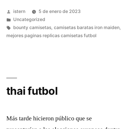
ingles
Publicado
istern
5 de enero de 2023
republicana»
por
Publicado
Uncategorized
en
Etiquetas:
bounty camisetas
,
camisetas baratas iron maiden
,
mejores paginas replicas camisetas futbol
thai futbol
Más tarde hicieron público que se