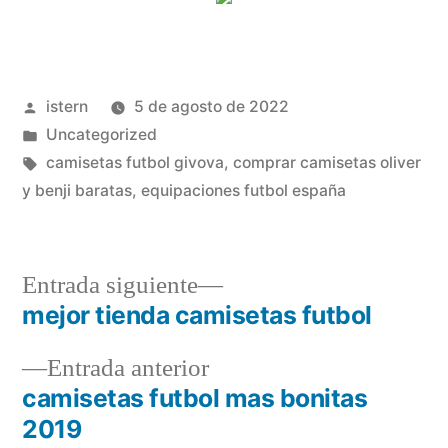
Publicado
istern
5 de agosto de 2022
por
Publicado
Uncategorized
en
Etiquetas:
camisetas futbol givova
,
comprar camisetas oliver
y benji baratas
,
equipaciones futbol españa
Entrada
Entrada siguiente
siguiente:
mejor tienda camisetas futbol
Navegación
Entrada
Entrada anterior
de
anterior:
camisetas futbol mas bonitas
entradas
2019