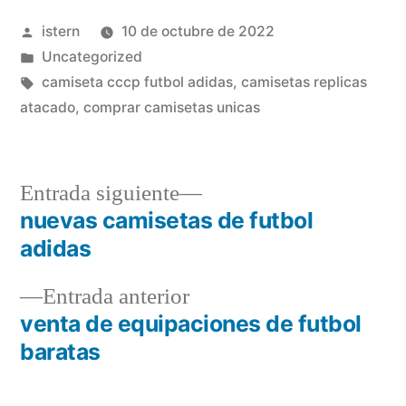
Publicado
istern
10 de octubre de 2022
por
Publicado
Uncategorized
en
Etiquetas:
camiseta cccp futbol adidas
,
camisetas replicas
atacado
,
comprar camisetas unicas
Entrada
Entrada siguiente
siguiente:
nuevas camisetas de futbol
Navegación
adidas
de
Entrada
Entrada anterior
entradas
anterior:
venta de equipaciones de futbol
baratas