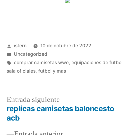
Publicado
istern
10 de octubre de 2022
por
Publicado
Uncategorized
en
Etiquetas:
comprar camisetas wwe
,
equipaciones de futbol
sala oficiales
,
futbol y mas
Entrada
Entrada siguiente
siguiente:
replicas camisetas baloncesto
Navegación
acb
de
Entrada
Entrada anterior