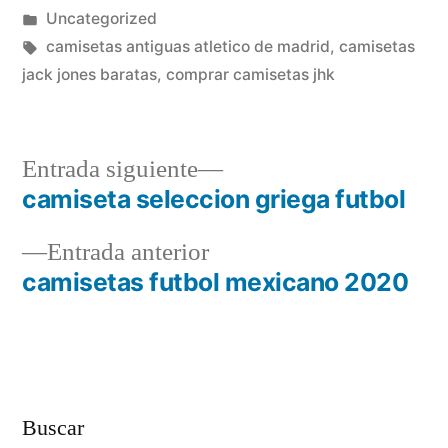
por
Publicado
Uncategorized
en
Etiquetas:
camisetas antiguas atletico de madrid
,
camisetas
jack jones baratas
,
comprar camisetas jhk
Entrada
Entrada siguiente
siguiente:
camiseta seleccion griega futbol
Navegación
Entrada
Entrada anterior
de
anterior:
camisetas futbol mexicano 2020
entradas
Buscar