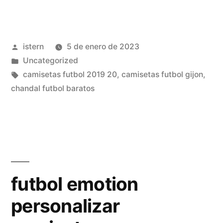
man
city
Publicado
istern
5 de enero de 2023
online»
por
Publicado
Uncategorized
en
Etiquetas:
camisetas futbol 2019 20
,
camisetas futbol gijon
,
chandal futbol baratos
futbol emotion
personalizar