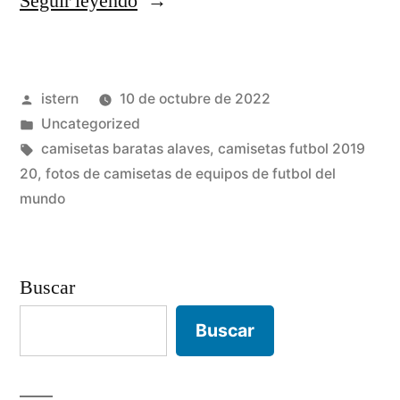
«futbol
Seguir leyendo
emotion
personalizar
Publicado
istern
10 de octubre de 2022
camisetas»
por
Publicado
Uncategorized
en
Etiquetas:
camisetas baratas alaves
,
camisetas futbol 2019
20
,
fotos de camisetas de equipos de futbol del
mundo
Buscar
Buscar