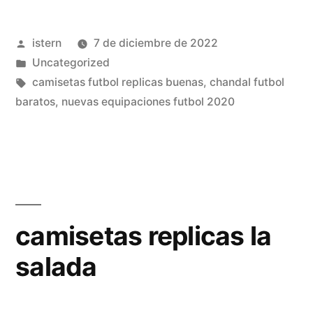
sala»
Publicado
istern
7 de diciembre de 2022
por
Publicado
Uncategorized
en
Etiquetas:
camisetas futbol replicas buenas
,
chandal futbol
baratos
,
nuevas equipaciones futbol 2020
camisetas replicas la
salada