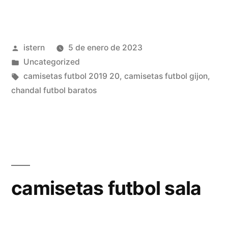
man
city
Publicado
istern
5 de enero de 2023
online»
por
Publicado
Uncategorized
en
Etiquetas:
camisetas futbol 2019 20
,
camisetas futbol gijon
,
chandal futbol baratos
camisetas futbol sala