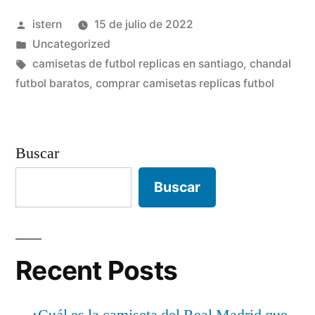
la
Publicado
istern
15 de julio de 2022
salada»
por
Publicado
Uncategorized
en
Etiquetas:
camisetas de futbol replicas en santiago
,
chandal
futbol baratos
,
comprar camisetas replicas futbol
Buscar
Buscar
Recent Posts
¿Cuál es la camiseta del Real Madrid que