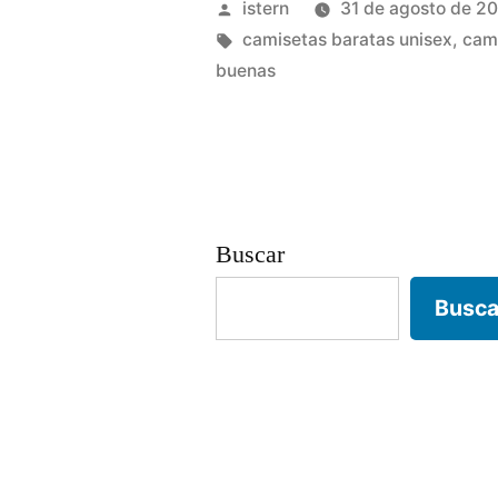
Publicado
istern
31 de agosto de 2
futbol
por
Etiquetas:
camisetas baratas unisex
,
cami
buenas
baratas
contrareembo
Buscar
Busca