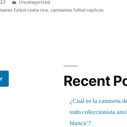
Publicado
022
Uncategorized
en
setas futbol costa rica
,
camisetas futbol replicas
lso»
Recent P
r
¿Cuál es la camiseta d
todo coleccionista ans
blanca’?