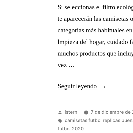
Si seleccionas el filtro eco
te aparecerán las camisetas 
categorías más habituales en
lmpieza del hogar, cuidado fa
muchos productos que incluy
vez …
«camisetas
Seguir leyendo
futbol
sala»
Publicado
istern
7 de diciembre de
por
Etiquetas:
camisetas futbol replicas buen
futbol 2020