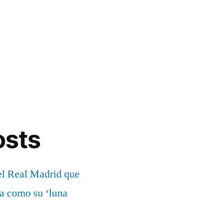
osts
el Real Madrid que
ía como su ‘luna