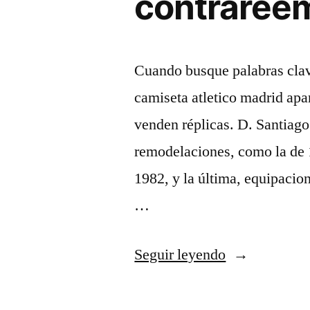
contraree
Cuando busque palabras clav
camiseta atletico madrid apa
venden réplicas. D. Santiago
remodelaciones, como la de 
1982, y la última, equipaci
…
«comprar
Seguir leyendo
botas
de