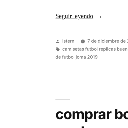
«camisetas
Seguir leyendo
replicas
del
Publicado
istern
7 de diciembre de
mundial»
por
Etiquetas:
camisetas futbol replicas buen
de futbol joma 2019
comprar bo