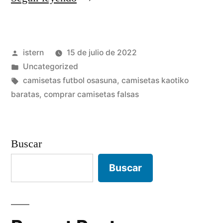
baratas
villarreal»
Publicado
istern
15 de julio de 2022
por
Publicado
Uncategorized
en
Etiquetas:
camisetas futbol osasuna
,
camisetas kaotiko
baratas
,
comprar camisetas falsas
Buscar
Buscar