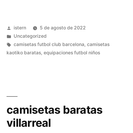
futbol
oficiales»
Publicado
istern
5 de agosto de 2022
por
Publicado
Uncategorized
en
Etiquetas:
camisetas futbol club barcelona
,
camisetas
kaotiko baratas
,
equipaciones futbol niños
camisetas baratas
villarreal