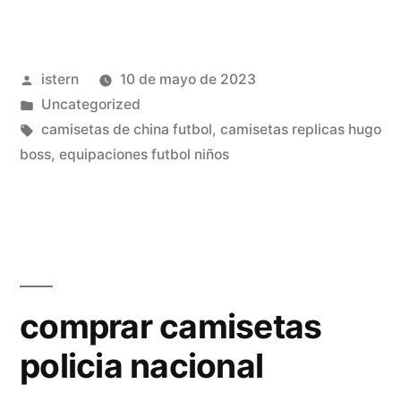
tailandia
online»
Publicado
istern
10 de mayo de 2023
por
Publicado
Uncategorized
en
Etiquetas:
camisetas de china futbol
,
camisetas replicas hugo
boss
,
equipaciones futbol niños
comprar camisetas
policia nacional