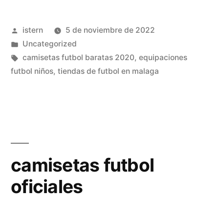
policia
Publicado
istern
5 de noviembre de 2022
nacional»
por
Publicado
Uncategorized
en
Etiquetas:
camisetas futbol baratas 2020
,
equipaciones
futbol niños
,
tiendas de futbol en malaga
camisetas futbol
oficiales