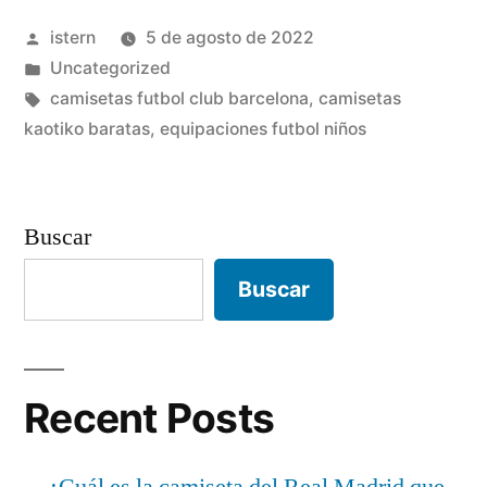
oficiales»
Publicado
istern
5 de agosto de 2022
por
Publicado
Uncategorized
en
Etiquetas:
camisetas futbol club barcelona
,
camisetas
kaotiko baratas
,
equipaciones futbol niños
Buscar
Buscar
Recent Posts
¿Cuál es la camiseta del Real Madrid que