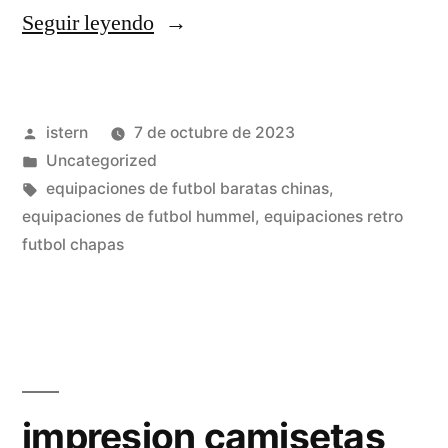
«polos
Seguir leyendo
de
españa
Publicado
istern
7 de octubre de 2023
baratos»
por
Publicado
Uncategorized
en
Etiquetas:
equipaciones de futbol baratas chinas
,
equipaciones de futbol hummel
,
equipaciones retro
futbol chapas
impresion camisetas