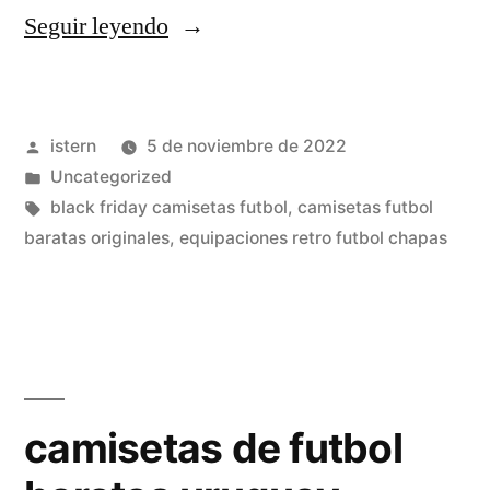
«impresion
Seguir leyendo
camisetas
baratas
Publicado
istern
5 de noviembre de 2022
toledo»
por
Publicado
Uncategorized
en
Etiquetas:
black friday camisetas futbol
,
camisetas futbol
baratas originales
,
equipaciones retro futbol chapas
camisetas de futbol