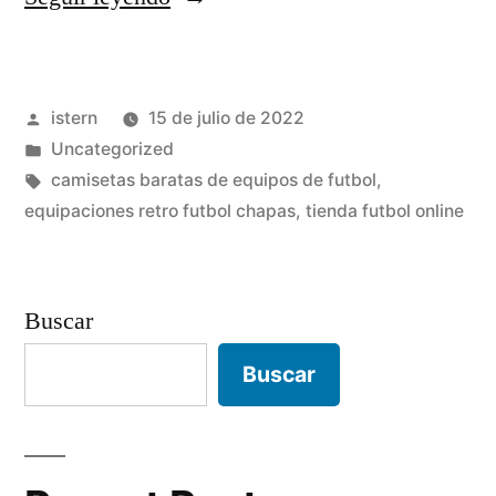
de
futbol
Publicado
istern
15 de julio de 2022
baratas
por
Publicado
Uncategorized
uruguay»
en
Etiquetas:
camisetas baratas de equipos de futbol
,
equipaciones retro futbol chapas
,
tienda futbol online
Buscar
Buscar