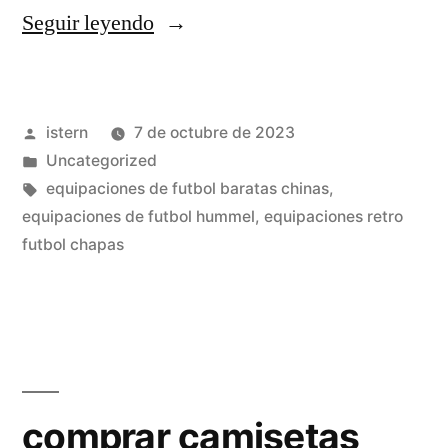
«polos
Seguir leyendo
de
españa
Publicado
istern
7 de octubre de 2023
baratos»
por
Publicado
Uncategorized
en
Etiquetas:
equipaciones de futbol baratas chinas
,
equipaciones de futbol hummel
,
equipaciones retro
futbol chapas
comprar camisetas