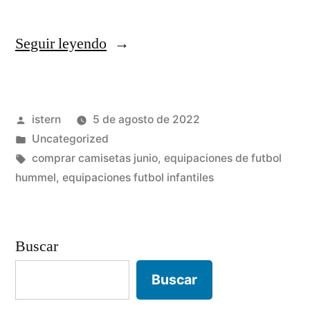
«comprar
Seguir leyendo
camisetas
dragon
Publicado
istern
5 de agosto de 2022
ball
por
Publicado
Uncategorized
z»
en
Etiquetas:
comprar camisetas junio
,
equipaciones de futbol
hummel
,
equipaciones futbol infantiles
Buscar
Buscar